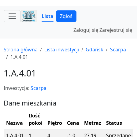
Lista
Zgłoś
Zaloguj się
Zarejestruj się
Strona główna
Lista inwestycji
Gdańsk
Scarpa
1.A.4.01
1.A.4.01
Inwestycja:
Scarpa
Dane mieszkania
Ilość
Nazwa
pokoi
Piętro
Cena
Metraz
Status
1.A.4.01
1
4
-1.0
27.19
Sprzedane