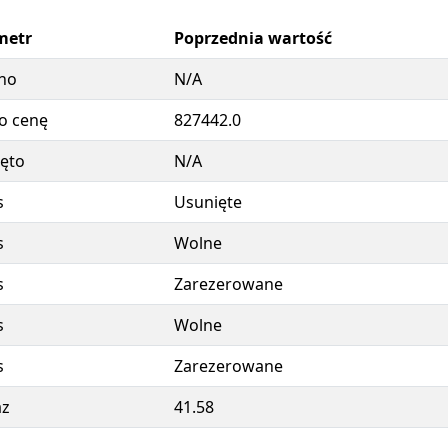
metr
Poprzednia wartość
no
N/A
o cenę
827442.0
ęto
N/A
s
Usunięte
s
Wolne
s
Zarezerowane
s
Wolne
s
Zarezerowane
az
41.58