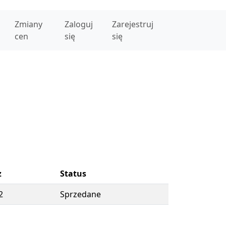
Zmiany
Zaloguj
Zarejestruj
cen
się
się
z
Status
2
Sprzedane