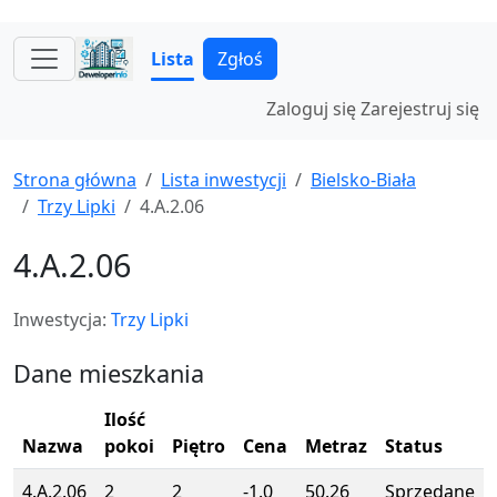
Lista
Zgłoś
Zaloguj się
Zarejestruj się
Strona główna
Lista inwestycji
Bielsko-Biała
Trzy Lipki
4.A.2.06
4.A.2.06
Inwestycja:
Trzy Lipki
Dane mieszkania
Ilość
Nazwa
pokoi
Piętro
Cena
Metraz
Status
4.A.2.06
2
2
-1.0
50.26
Sprzedane