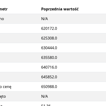
metr
Poprzednia wartość
no
N/A
620172.0
625308.0
630444.0
635580.0
640716.0
645852.0
o cenę
650988.0
ęto
N/A