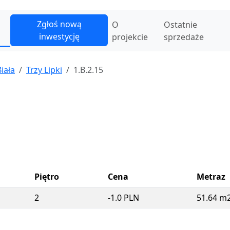
Zgłoś nową
O
Ostatnie
inwestycję
projekcie
sprzedaże
iała
Trzy Lipki
1.B.2.15
Piętro
Cena
Metraz
2
-1.0 PLN
51.64 m