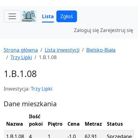
Lista
Zgłoś
Zaloguj się
Zarejestruj się
Strona główna
Lista inwestycji
Bielsko-Biała
Trzy Lipki
1.B.1.08
1.B.1.08
Inwestycja:
Trzy Lipki
Dane mieszkania
Ilość
Nazwa
pokoi
Piętro
Cena
Metraz
Status
1.B.1.08
4
1
-1.0
62.91
Sprzedane