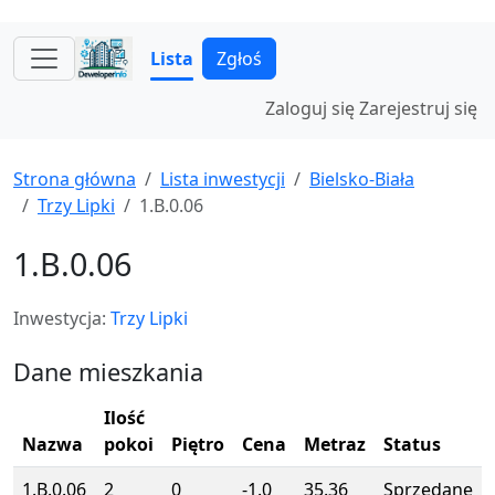
Lista
Zgłoś
Zaloguj się
Zarejestruj się
Strona główna
Lista inwestycji
Bielsko-Biała
Trzy Lipki
1.B.0.06
1.B.0.06
Inwestycja:
Trzy Lipki
Dane mieszkania
Ilość
Nazwa
pokoi
Piętro
Cena
Metraz
Status
1.B.0.06
2
0
-1.0
35.36
Sprzedane