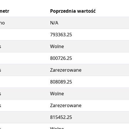
metr
Poprzednia wartość
no
N/A
793363.25
s
Wolne
800726.25
s
Zarezerowane
808089.25
s
Wolne
s
Zarezerowane
815452.25