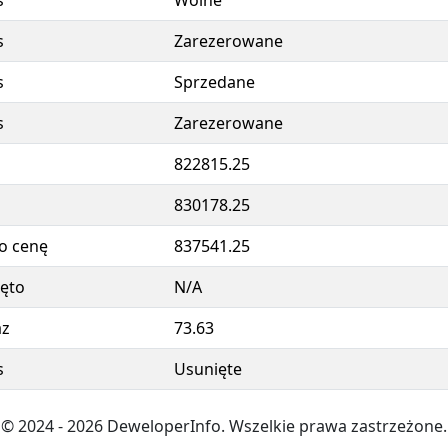
s
Wolne
s
Zarezerowane
s
Sprzedane
s
Zarezerowane
822815.25
830178.25
o cenę
837541.25
ęto
N/A
az
73.63
s
Usunięte
© 2024
- 2026
DeweloperInfo. Wszelkie prawa zastrzeżone.