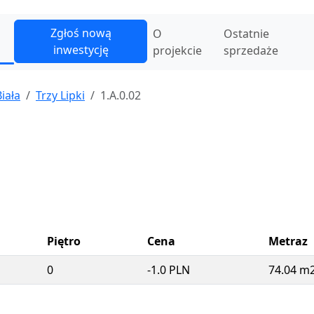
Zgłoś nową
O
Ostatnie
inwestycję
projekcie
sprzedaże
iała
Trzy Lipki
1.A.0.02
Piętro
Cena
Metraz
0
-1.0 PLN
74.04 m