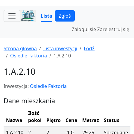
Lista
Zgłoś
Zaloguj się
Zarejestruj się
Strona główna
Lista inwestycji
Łódź
Osiedle Faktoria
1.A.2.10
1.A.2.10
Inwestycja:
Osiedle Faktoria
Dane mieszkania
Ilość
Nazwa
pokoi
Piętro
Cena
Metraz
Status
1.A.2.10
2
2
-1.0
29.25
Sprzedane