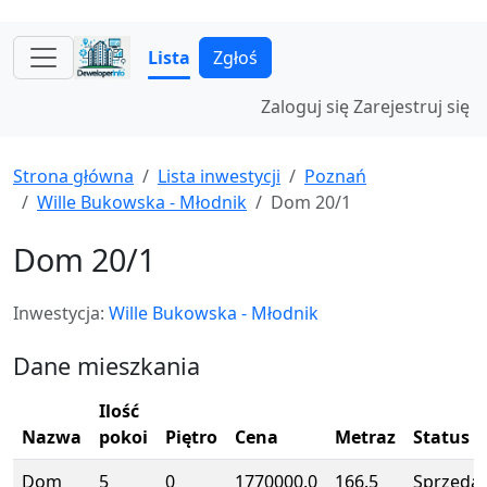
Lista
Zgłoś
Zaloguj się
Zarejestruj się
Strona główna
Lista inwestycji
Poznań
Wille Bukowska - Młodnik
Dom 20/1
Dom 20/1
Inwestycja:
Wille Bukowska - Młodnik
Dane mieszkania
Ilość
Nazwa
pokoi
Piętro
Cena
Metraz
Status
Dom
5
0
1770000.0
166.5
Sprzeda