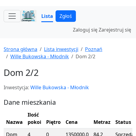
Lista
Zgłoś
Zaloguj się
Zarejestruj się
Strona główna
Lista inwestycji
Poznań
Wille Bukowska - Młodnik
Dom 2/2
Dom 2/2
Inwestycja:
Wille Bukowska - Młodnik
Dane mieszkania
Ilość
Nazwa
pokoi
Piętro
Cena
Metraz
Status
Dom
4
0
1350000.0
84.2
Sprzeda