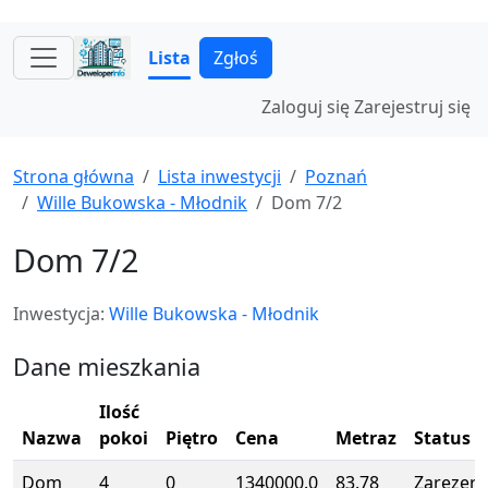
Lista
Zgłoś
Zaloguj się
Zarejestruj się
Strona główna
Lista inwestycji
Poznań
Wille Bukowska - Młodnik
Dom 7/2
Dom 7/2
Inwestycja:
Wille Bukowska - Młodnik
Dane mieszkania
Ilość
Nazwa
pokoi
Piętro
Cena
Metraz
Status
Dom
4
0
1340000.0
83.78
Zarezer