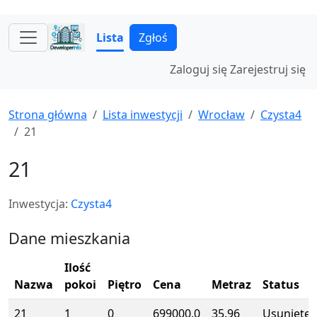
Lista
Zgłoś
Zaloguj się
Zarejestruj się
Strona główna
Lista inwestycji
Wrocław
Czysta4
21
21
Inwestycja:
Czysta4
Dane mieszkania
Ilość
Nazwa
pokoi
Piętro
Cena
Metraz
Status
21
1
0
699000.0
35.96
Usunięte