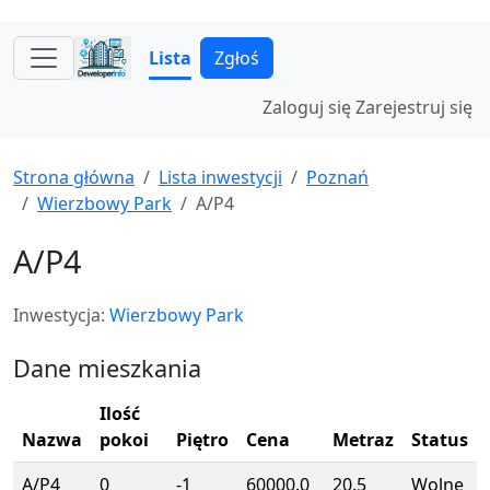
Lista
Zgłoś
Zaloguj się
Zarejestruj się
Strona główna
Lista inwestycji
Poznań
Wierzbowy Park
A/P4
A/P4
Inwestycja:
Wierzbowy Park
Dane mieszkania
Ilość
Nazwa
pokoi
Piętro
Cena
Metraz
Status
A/P4
0
-1
60000.0
20.5
Wolne