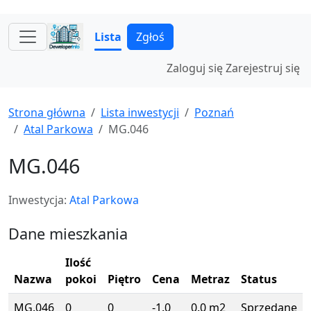
Lista
Zgłoś
Zaloguj się
Zarejestruj się
Strona główna
Lista inwestycji
Poznań
Atal Parkowa
MG.046
MG.046
Inwestycja:
Atal Parkowa
Dane mieszkania
Ilość
Nazwa
pokoi
Piętro
Cena
Metraz
Status
MG.046
0
0
-1.0
0.0 m2
Sprzedane