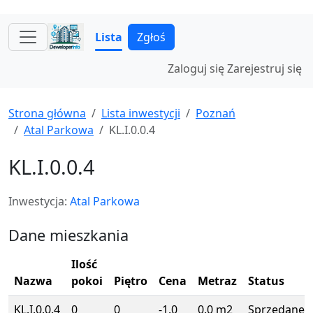
Lista
Zgłoś
Zaloguj się
Zarejestruj się
Strona główna
Lista inwestycji
Poznań
Atal Parkowa
KL.I.0.0.4
KL.I.0.0.4
Inwestycja:
Atal Parkowa
Dane mieszkania
Ilość
Nazwa
pokoi
Piętro
Cena
Metraz
Status
KL.I.0.0.4
0
0
-1.0
0.0 m2
Sprzedane