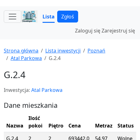
Lista
Zgłoś
Zaloguj się
Zarejestruj się
Strona główna
Lista inwestycji
Poznań
Atal Parkowa
G.2.4
G.2.4
Inwestycja:
Atal Parkowa
Dane mieszkania
Ilość
Nazwa
pokoi
Piętro
Cena
Metraz
Status
G.2.4
2
2
693442.0
54.97
Wolne