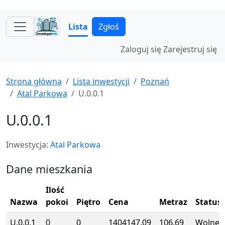
Lista
Zgłoś
Zaloguj się
Zarejestruj się
Strona główna
Lista inwestycji
Poznań
Atal Parkowa
U.0.0.1
U.0.0.1
Inwestycja:
Atal Parkowa
Dane mieszkania
Ilość
Nazwa
pokoi
Piętro
Cena
Metraz
Status
U.0.0.1
0
0
1404147.09
106.69
Wolne