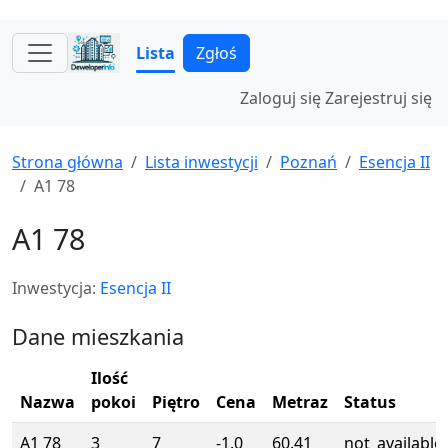
Lista
Zgłoś
Zaloguj się
Zarejestruj się
Strona główna
Lista inwestycji
Poznań
Esencja II
A1 78
A1 78
Inwestycja:
Esencja II
Dane mieszkania
Ilość
Nazwa
pokoi
Piętro
Cena
Metraz
Status
A1 78
3
7
-1.0
60.41
not_available