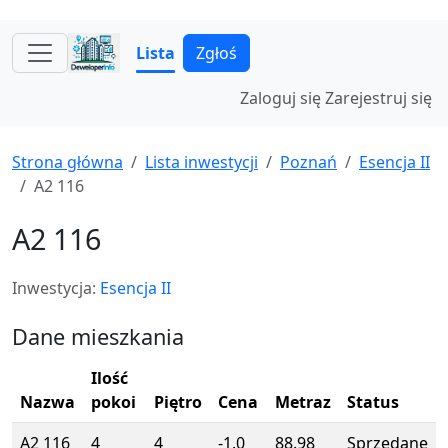
Lista
Zgłoś
Zaloguj się
Zarejestruj się
Strona główna
Lista inwestycji
Poznań
Esencja II
A2 116
A2 116
Inwestycja:
Esencja II
Dane mieszkania
Ilość
Nazwa
pokoi
Piętro
Cena
Metraz
Status
A2 116
4
4
-1.0
88.98
Sprzedane