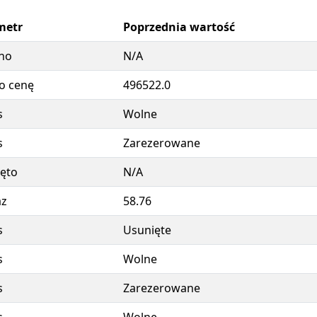
metr
Poprzednia wartość
no
N/A
o cenę
496522.0
s
Wolne
s
Zarezerowane
ęto
N/A
az
58.76
s
Usunięte
s
Wolne
s
Zarezerowane