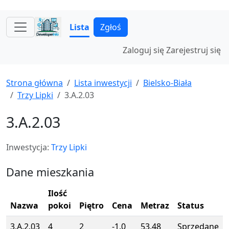
Lista
Zgłoś
Zaloguj się
Zarejestruj się
Strona główna
Lista inwestycji
Bielsko-Biała
Trzy Lipki
3.A.2.03
3.A.2.03
Inwestycja:
Trzy Lipki
Dane mieszkania
Ilość
Nazwa
pokoi
Piętro
Cena
Metraz
Status
3.A.2.03
4
2
-1.0
53.48
Sprzedane