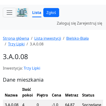
Lista
Zgłoś
Zaloguj się
Zarejestruj się
Strona główna
Lista inwestycji
Bielsko-Biała
Trzy Lipki
3.A.0.08
3.A.0.08
Inwestycja:
Trzy Lipki
Dane mieszkania
Ilość
Nazwa
pokoi
Piętro
Cena
Metraz
Status
3.A.0.08
4
0
-1.0
64.87
Sprzedane