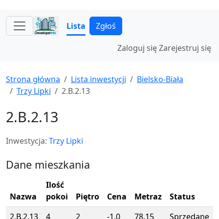
Lista
Zgłoś
Zaloguj się
Zarejestruj się
Strona główna
Lista inwestycji
Bielsko-Biała
Trzy Lipki
2.B.2.13
2.B.2.13
Inwestycja:
Trzy Lipki
Dane mieszkania
Ilość
Nazwa
pokoi
Piętro
Cena
Metraz
Status
2.B.2.13
4
2
-1.0
78.15
Sprzedane