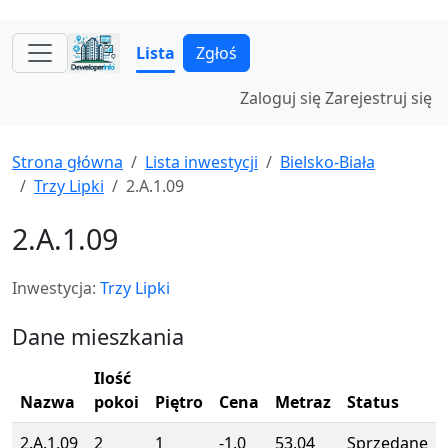
Lista
Zgłoś
Zaloguj się
Zarejestruj się
Strona główna
Lista inwestycji
Bielsko-Biała
Trzy Lipki
2.A.1.09
2.A.1.09
Inwestycja:
Trzy Lipki
Dane mieszkania
Ilość
Nazwa
pokoi
Piętro
Cena
Metraz
Status
2.A.1.09
2
1
-1.0
53.04
Sprzedane