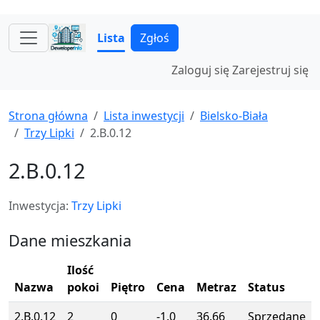
Lista
Zgłoś
Zaloguj się
Zarejestruj się
Strona główna
Lista inwestycji
Bielsko-Biała
Trzy Lipki
2.B.0.12
2.B.0.12
Inwestycja:
Trzy Lipki
Dane mieszkania
Ilość
Nazwa
pokoi
Piętro
Cena
Metraz
Status
2.B.0.12
2
0
-1.0
36.66
Sprzedane