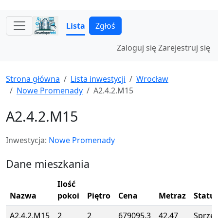
Lista
Zgłoś
Zaloguj się
Zarejestruj się
Strona główna
Lista inwestycji
Wrocław
Nowe Promenady
A2.4.2.M15
A2.4.2.M15
Inwestycja:
Nowe Promenady
Dane mieszkania
Ilość
Nazwa
pokoi
Piętro
Cena
Metraz
Statu
A2.4.2.M15
2
2
679095.3
42.47
Sprze